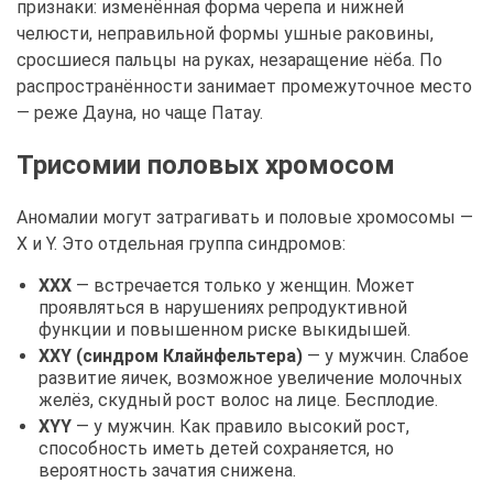
признаки: изменённая форма черепа и нижней
челюсти, неправильной формы ушные раковины,
сросшиеся пальцы на руках, незаращение нёба. По
распространённости занимает промежуточное место
— реже Дауна, но чаще Патау.
Трисомии половых хромосом
Аномалии могут затрагивать и половые хромосомы —
X и Y. Это отдельная группа синдромов:
XXX
— встречается только у женщин. Может
проявляться в нарушениях репродуктивной
функции и повышенном риске выкидышей.
XXY (синдром Клайнфельтера)
— у мужчин. Слабое
развитие яичек, возможное увеличение молочных
желёз, скудный рост волос на лице. Бесплодие.
XYY
— у мужчин. Как правило высокий рост,
способность иметь детей сохраняется, но
вероятность зачатия снижена.