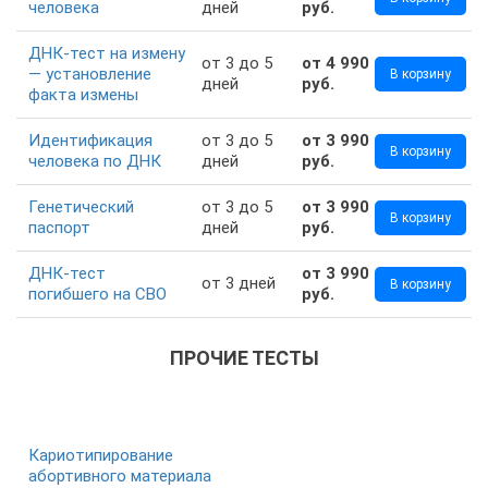
человека
дней
руб.
ДНК-тест на измену
от 3 до 5
от 4 990
— установление
В корзину
дней
руб.
факта измены
Идентификация
от 3 до 5
от 3 990
В корзину
человека по ДНК
дней
руб.
Генетический
от 3 до 5
от 3 990
В корзину
паспорт
дней
руб.
ДНК-тест
от 3 990
от 3 дней
В корзину
погибшего на СВО
руб.
ПРОЧИЕ ТЕСТЫ
Кариотипирование
абортивного материала