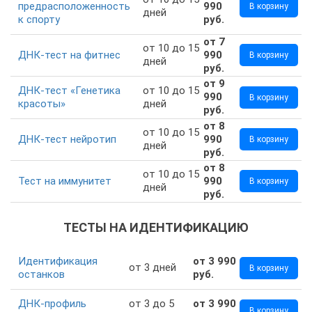
предрасположенность
990
В корзину
дней
к спорту
руб.
от 7
от 10 до 15
ДНК-тест на фитнес
990
В корзину
дней
руб.
от 9
ДНК-тест «Генетика
от 10 до 15
990
В корзину
красоты»
дней
руб.
от 8
от 10 до 15
ДНК-тест нейротип
990
В корзину
дней
руб.
от 8
от 10 до 15
Тест на иммунитет
990
В корзину
дней
руб.
ТЕСТЫ НА ИДЕНТИФИКАЦИЮ
Идентификация
от 3 990
от 3 дней
В корзину
останков
руб.
ДНК-профиль
от 3 до 5
от 3 990
В корзину