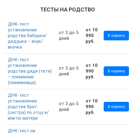
ТЕСТЫ НА РОДСТВО
ДНК-тест
установление
от 10
от 3 до 5
родства бабушка/
990
В корзину
дней
дедушка – внук/
руб.
внучка
ДНК-тест
установление
от 10
от 3 до 5
родства дядя (тетя)
990
В корзину
дней
– племянник
руб.
(племянница)
ДНК-тест
установление
от 10
от 3 до 5
родства брат
990
В корзину
дней
(сестра) по отцу и/
руб.
или по матери
ДНК-тест на