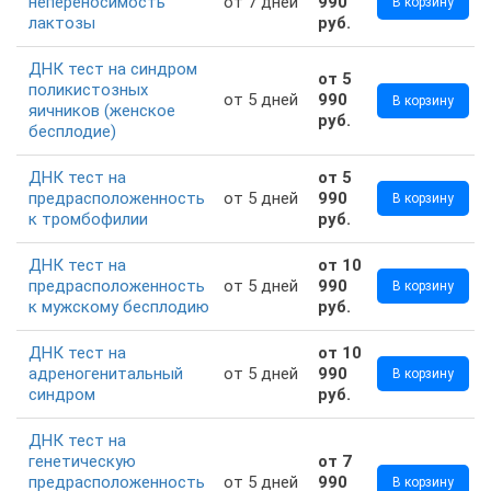
непереносимость
от 7 дней
990
В корзину
лактозы
руб.
ДНК тест на синдром
от 5
поликистозных
от 5 дней
990
В корзину
яичников (женское
руб.
бесплодие)
ДНК тест на
от 5
предрасположенность
от 5 дней
990
В корзину
к тромбофилии
руб.
ДНК тест на
от 10
предрасположенность
от 5 дней
990
В корзину
к мужскому бесплодию
руб.
ДНК тест на
от 10
адреногенитальный
от 5 дней
990
В корзину
синдром
руб.
ДНК тест на
генетическую
от 7
предрасположенность
от 5 дней
990
В корзину