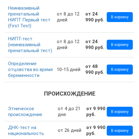
Неинвазивный
пренатальный
от 8 до 12
от 24
В корзину
НИПТ Первый тест
дней
990 руб.
(First Test)
НИПТ-тест
от 8 до 12
от 24
(неинвазивный
В корзину
дней
990 руб.
пренатальный тест)
Определение
от 48
отцовства во время
10-15 дней
В корзину
990 руб.
беременности
ПРОИСХОЖДЕНИЕ
Этническое
от 4 до 21
от 9 990
В корзину
происхождение
дня
руб.
ДНК-тест на
от 9 990
от 26 дней
В корзину
национальность
руб.