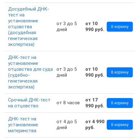
Досудебный ДНК-
тест на
установление
от 3 до 5
от 10
отцовства
В корзину
дней
990 руб.
(досудебная
генетическая
экспертиза)
ДНК-тест на
установление
отцовства для суда
от 3 до 5
от 10
В корзину
(судебно-
дней
990 руб.
генетическая
экспертиза)
Срочный ДНК-тест
от 17
от 8 часов
В корзину
на отцовство
990 руб.
ДНК-тест на
от 4 до 5
от 4 990
установление
В корзину
дней
руб.
материнства