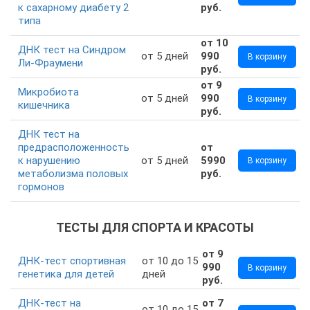
к сахарному диабету 2
руб.
типа
от 10
ДНК тест на Синдром
от 5 дней
990
В корзину
Ли-Фраумени
руб.
от 9
Микробиота
от 5 дней
990
В корзину
кишечника
руб.
ДНК тест на
предрасположенность
от
к нарушению
от 5 дней
5990
В корзину
метаболизма половых
руб.
гормонов
ТЕСТЫ ДЛЯ СПОРТА И КРАСОТЫ
от 9
ДНК-тест спортивная
от 10 до 15
990
В корзину
генетика для детей
дней
руб.
ДНК-тест на
от 7
от 10 до 15