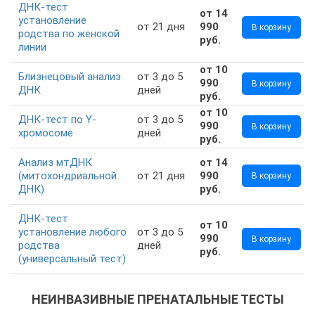
ДНК-тест
от 14
установление
от 21 дня
990
В корзину
родства по женской
руб.
линии
от 10
Близнецовый анализ
от 3 до 5
990
В корзину
ДНК
дней
руб.
от 10
ДНК-тест по Y-
от 3 до 5
990
В корзину
хромосоме
дней
руб.
Анализ мтДНК
от 14
(митохондриальной
от 21 дня
990
В корзину
ДНК)
руб.
ДНК-тест
от 10
установление любого
от 3 до 5
990
В корзину
родства
дней
руб.
(универсальный тест)
НЕИНВАЗИВНЫЕ ПРЕНАТАЛЬНЫЕ ТЕСТЫ