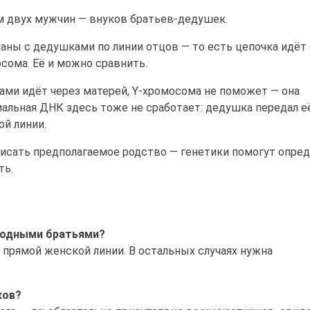
м двух мужчин — внуков братьев-дедушек.
аны с дедушками по линии отцов — то есть цепочка идёт
сома. Её и можно сравнить.
ами идёт через матерей, Y-хромосома не поможет — она
иальная ДНК здесь тоже не сработает: дедушка передал е
ой линии.
исать предполагаемое родство — генетики помогут опред
ть.
родными братьями?
 прямой женской линии. В остальных случаях нужна
ков?