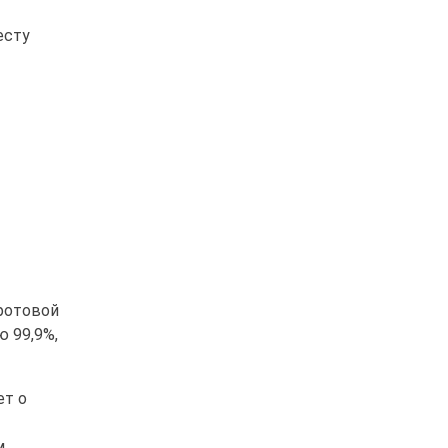
есту
 ротовой
ю 99,9%,
ет о
м