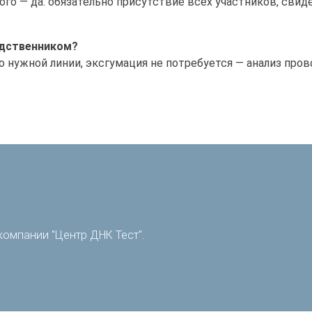
го — да: обязательно присутствие всех участников, свид
одственником?
 нужной линии, эксгумация не потребуется — анализ пров
компании "Центр ДНК Тест".