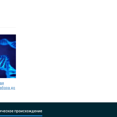
ая
забора до
ическое происхождение