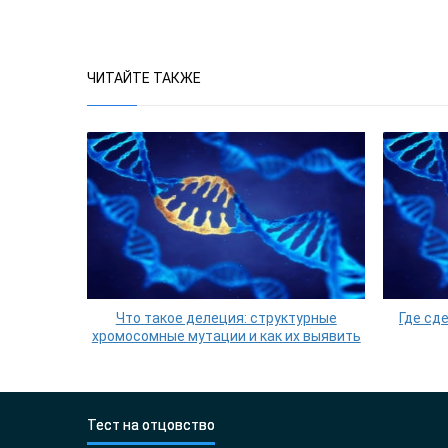
ЧИТАЙТЕ ТАКЖЕ
Что такое делеция: структурные
Где сд
хромосомные мутации и как их выявить
Тест на отцовство