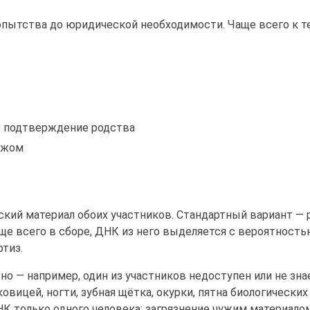
пытства до юридической необходимости. Чаще всего к т
з подтверждение родства
ежом
ский материал обоих участников. Стандартный вариант —
ще всего в сборе, ДНК из него выделяется с вероятность
ртиз.
о — например, один из участников недоступен или не зна
овицей, ногти, зубная щётка, окурки, пятна биологических
НК только одного человека: загрязнение чужим материало