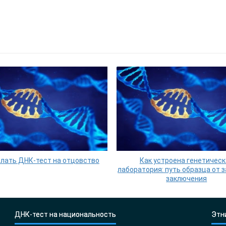
елать ДНК-тест на отцовство
Как устроена генетическ
лаборатория: путь образца от 
заключения
ДНК-тест на национальность
Этн