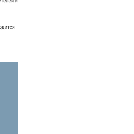
етелей и
одится