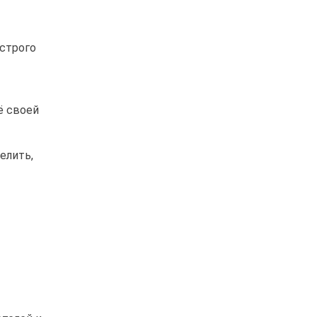
 строго
ё своей
елить,